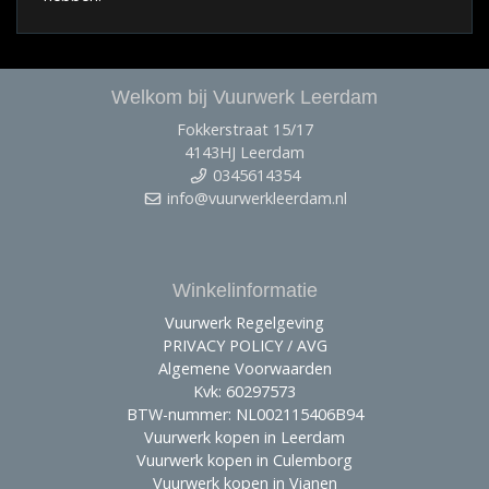
Welkom bij Vuurwerk Leerdam
Fokkerstraat 15/17
4143HJ Leerdam
0345614354
info@vuurwerkleerdam.nl
Winkelinformatie
Vuurwerk Regelgeving
PRIVACY POLICY / AVG
Algemene Voorwaarden
Kvk: 60297573
BTW-nummer: NL002115406B94
Vuurwerk kopen in Leerdam
Vuurwerk kopen in Culemborg
Vuurwerk kopen in Vianen