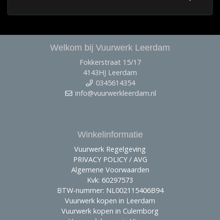
Welkom bij Vuurwerk Leerdam
Fokkerstraat 15/17
4143HJ Leerdam
0345614354
info@vuurwerkleerdam.nl
Winkelinformatie
Vuurwerk Regelgeving
PRIVACY POLICY / AVG
Algemene Voorwaarden
Kvk: 60297573
BTW-nummer: NL002115406B94
Vuurwerk kopen in Leerdam
Vuurwerk kopen in Culemborg