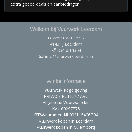
extra goede deals en aanbiedingen!
Welkom bij Vuurwerk Leerdam
Fokkerstraat 15/17
4143HJ Leerdam
0345614354
info@vuurwerkleerdam.nl
Winkelinformatie
Vuurwerk Regelgeving
PRIVACY POLICY / AVG
Algemene Voorwaarden
Kvk: 60297573
BTW-nummer: NL002115406B94
Vuurwerk kopen in Leerdam
Vuurwerk kopen in Culemborg