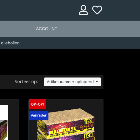
ACCOUNT
 oliebollen
Sorteer op:
Artikelnummer oplopend
OP=OP!
Aanrader