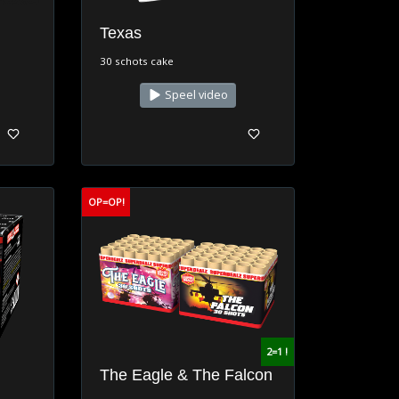
Texas
30 schots cake
Speel video
OP=OP!
2=1 !
The Eagle & The Falcon