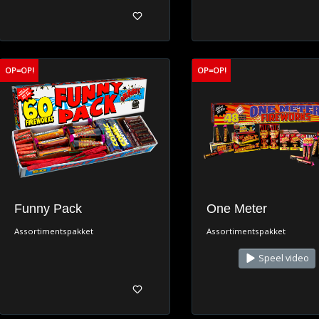
OP=OP!
OP=OP!
Funny Pack
One Meter
Assortimentspakket
Assortimentspakket
Speel video