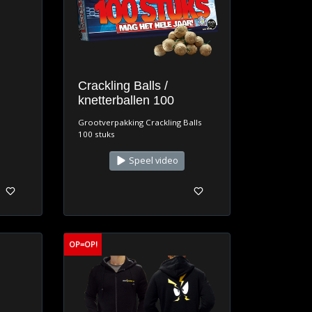
Crackling Balls /
knetterballen 100
Grootverpakking Crackling Balls
100 stuks
Speel video
OP=OP!