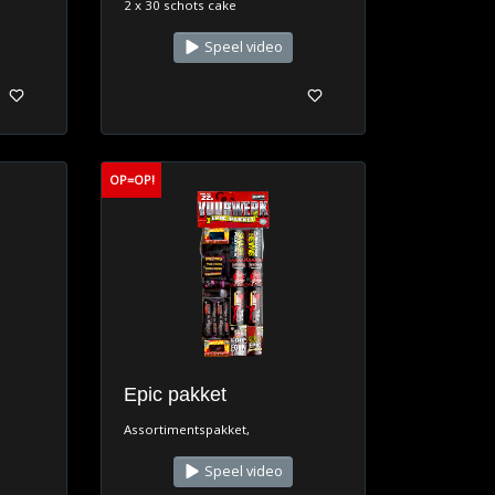
2 x 30 schots cake
Speel video
OP=OP!
Epic pakket
Assortimentspakket,
Speel video