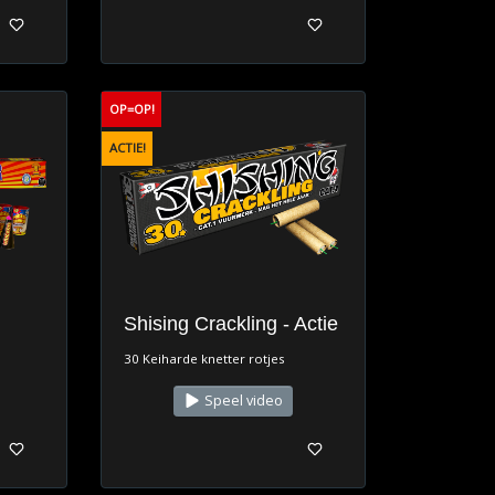
OP=OP!
ACTIE!
Shising Crackling - Actie
30 Keiharde knetter rotjes
Speel video