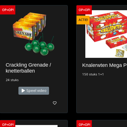
OP=OP!
OP=OP!
ACTIE!
Crackling Grenade /
Knalerwten Mega P
knetterballen
150 stuks 1+1
24 stuks
Speel video
OP=OP!
OP=OP!