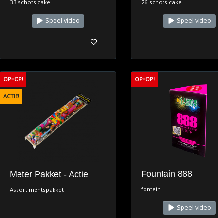
33 schots cake
26 schots cake
Speel video
Speel video
OP=OP!
OP=OP!
ACTIE!
Fountain 888
Meter Pakket - Actie
fontein
Assortimentspakket
Speel video