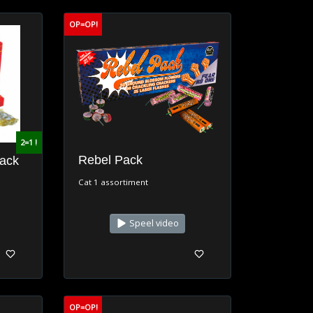
OP=OP!
2=1 !
Rebel Pack
ack
Cat 1 assortiment
Speel video
OP=OP!