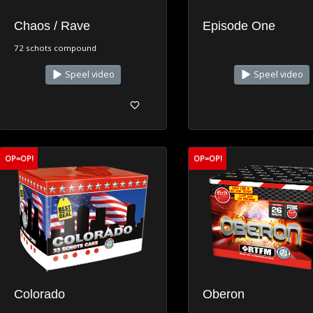
Chaos / Rave
Episode One
72 schots compound
Speel video
Speel video
OP=OP!
OP=OP!
Colorado
Oberon