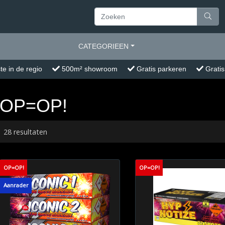
CATEGORIEEN
te in de regio
500m² showroom
Gratis parkeren
Gratis
OP=OP!
28 resultaten
OP=OP!
OP=OP!
Aanrader