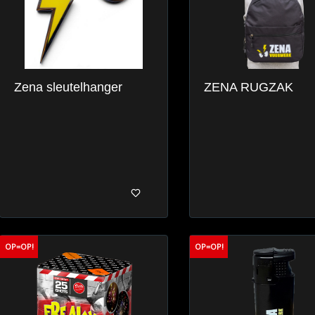
Zena sleutelhanger
ZENA RUGZAK
OP=OP!
OP=OP!