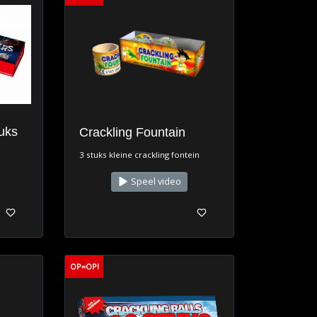
tuks
Crackling Fountain
3 stuks kleine crackling fontein
Speel video
OP=OP!