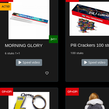
ACTIE!
2=1 !
Pili Crackers 100 s
MORNING GLORY
100 stuks
6 stuks 1+1
Speel video
Speel video
OP=OP!
OP=OP!