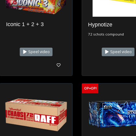
Iconic 1 + 2 + 3
Hypnotize
72 schots compound
Speel video
Speel video
OP=OP!