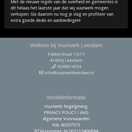
Met de nieuwe regels van de overheid en gemeentes is
dit helaas het laatste jaar dat wij vuurwerk mogen
verkopen. Sla daarom nu nog je slag en profiteer van
extra goede deals en aanbiedingen!
Welkom bij Vuurwerk Leerdam
Fokkerstraat 15/17
4143HJ Leerdam
0345614354
info@vuurwerkleerdam.nl
Winkelinformatie
Vuurwerk Regelgeving
PRIVACY POLICY / AVG
Algemene Voorwaarden
Kvk: 60297573
BTW-nummer: NL002115406B94