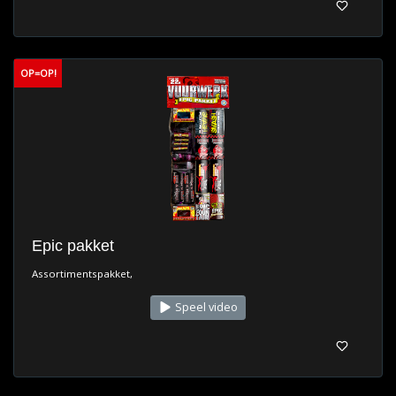
OP=OP!
Epic pakket
Assortimentspakket,
Speel video