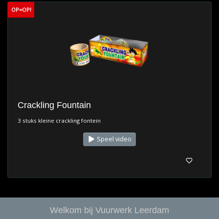
OP=OP!
Crackling Fountain
3 stuks kleine crackling fontein
Speel video
Welkom bij Vuurwerk Leerdam