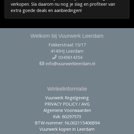
verkopen. Sla daarom nu nog je slag en profiteer van
extra goede deals en aanbiedingen!
Welkom bij Vuurwerk Leerdam
Fokkerstraat 15/17
4143HJ Leerdam
0345614354
info@vuurwerkleerdam.nl
Winkelinformatie
Vuurwerk Regelgeving
PRIVACY POLICY / AVG
Algemene Voorwaarden
Kvk: 60297573
BTW-nummer: NL002115406B94
Vuurwerk kopen in Leerdam