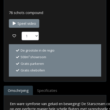
78 schots compound
Speel video
De grootste in de regio
500m² showroom
Gratis parkeren
Gratis oliebollen
Omschrijving
Specificaties
Een ware symfonie van geluid en beweging! De Starscream c
op een perfecte manier hele schelle fluiters met razendsnelle 