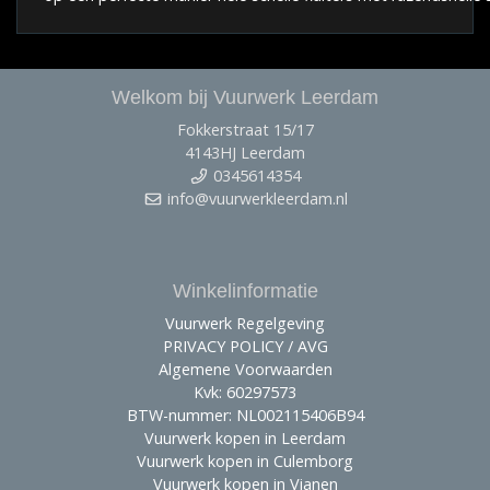
Welkom bij Vuurwerk Leerdam
Fokkerstraat 15/17
4143HJ Leerdam
0345614354
info@vuurwerkleerdam.nl
Winkelinformatie
Vuurwerk Regelgeving
PRIVACY POLICY / AVG
Algemene Voorwaarden
Kvk: 60297573
BTW-nummer: NL002115406B94
Vuurwerk kopen in Leerdam
Vuurwerk kopen in Culemborg
Vuurwerk kopen in Vianen