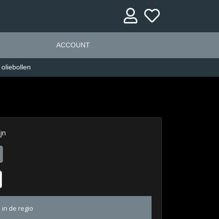
ACCOUNT
 oliebollen
jn
 in de regio