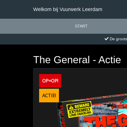
Welkom bij Vuurwerk Leerdam
START
De groots
The General - Actie
OP=OP!
ACTIE!