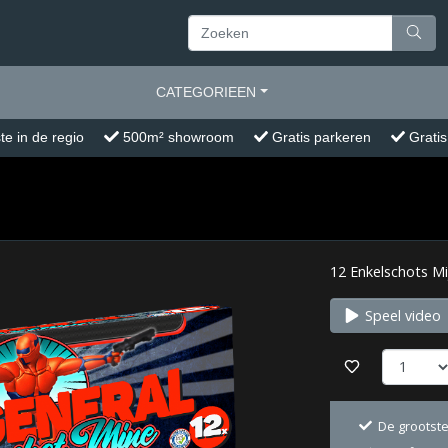
CATEGORIEEN
te in de regio
500m² showroom
Gratis parkeren
Gratis
12 Enkelschots Mi
Speel video
De grootste