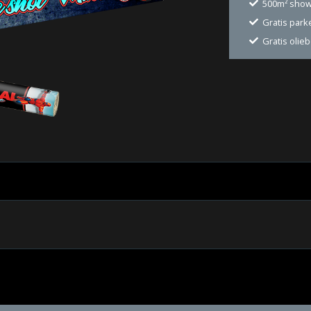
500m² sho
Gratis par
Gratis olie