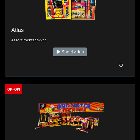
Atlas
Assortimentspakket
Speel video
OP=OP!