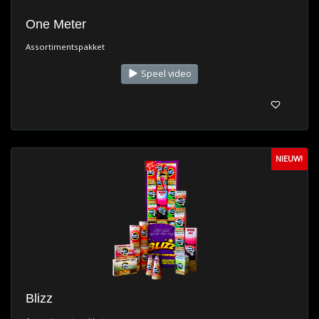
One Meter
Assortimentspakket
Speel video
NIEUW!
Blizz