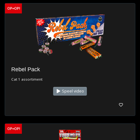
OP=OP!
Rebel Pack
Cat 1 assortiment
Speel video
OP=OP!