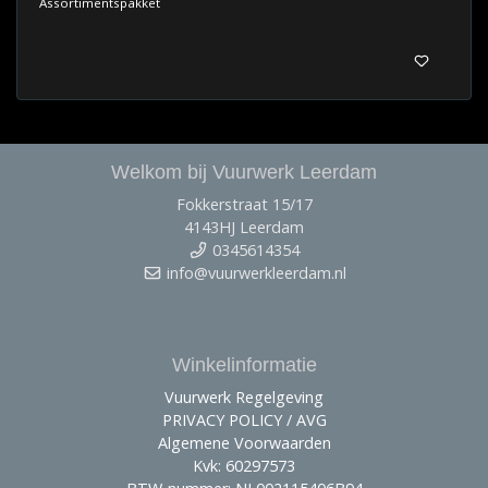
Assortimentspakket
Welkom bij Vuurwerk Leerdam
Fokkerstraat 15/17
4143HJ Leerdam
0345614354
info@vuurwerkleerdam.nl
Winkelinformatie
Vuurwerk Regelgeving
PRIVACY POLICY / AVG
Algemene Voorwaarden
Kvk: 60297573