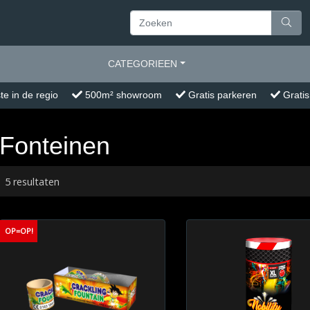
CATEGORIEEN
te in de regio
500m² showroom
Gratis parkeren
Gratis
Fonteinen
5 resultaten
OP=OP!