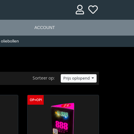
ACCOUNT
 oliebollen
Sorteer op:
Prijs oplopend
OP=OP!