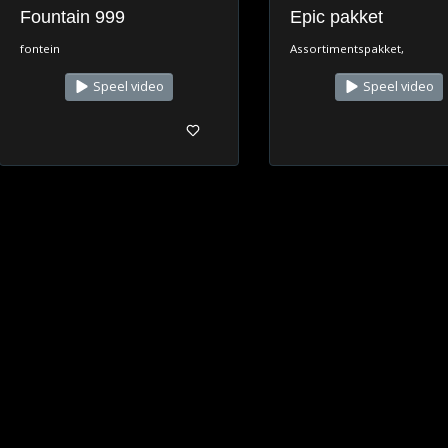
Fountain 999
Epic pakket
fontein
Assortimentspakket,
Speel video
Speel video