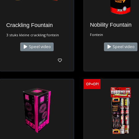
Nobility Fountain
Crackling Fountain
Fontein
3 stuks kleine crackling fontein
Speel video
Speel video
OP=OP!