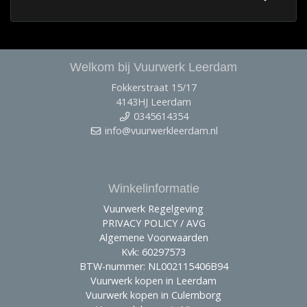
Welkom bij Vuurwerk Leerdam
Fokkerstraat 15/17
4143HJ Leerdam
0345614354
info@vuurwerkleerdam.nl
Winkelinformatie
Vuurwerk Regelgeving
PRIVACY POLICY / AVG
Algemene Voorwaarden
Kvk: 60297573
BTW-nummer: NL002115406B94
Vuurwerk kopen in Leerdam
Vuurwerk kopen in Culemborg