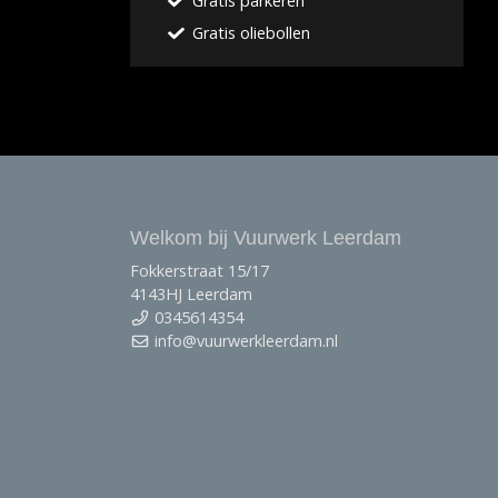
Gratis parkeren
Gratis oliebollen
Welkom bij Vuurwerk Leerdam
Fokkerstraat 15/17
4143HJ Leerdam
0345614354
info@vuurwerkleerdam.nl