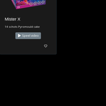
Mister X
14 schots Pyromould cake
Speel video