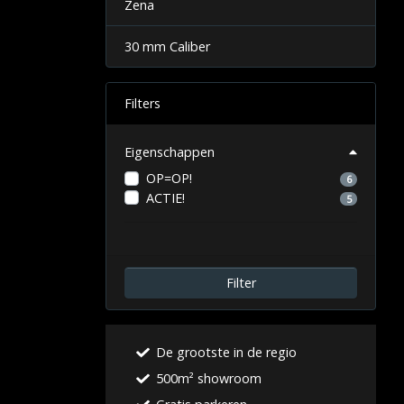
Zena
30 mm Caliber
Filters
Eigenschappen
OP=OP!
6
ACTIE!
5
Filter
De grootste in de regio
500m² showroom