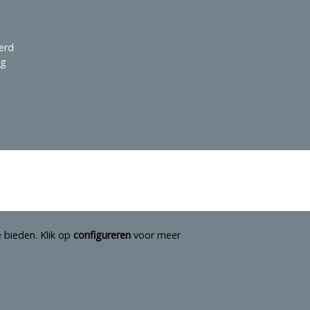
erd
ag
 bieden. Klik op
configureren
voor meer
Webshopontwikkeling