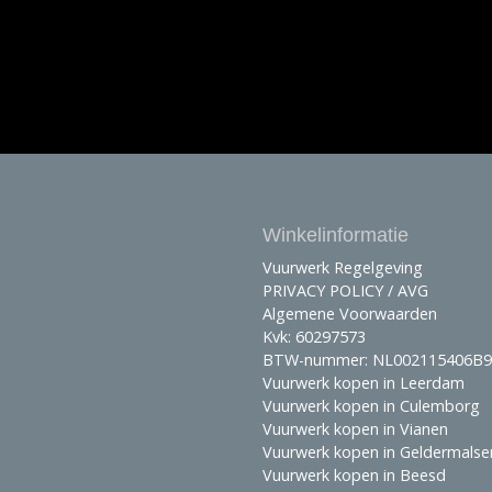
Winkelinformatie
Vuurwerk Regelgeving
PRIVACY POLICY / AVG
Algemene Voorwaarden
Kvk: 60297573
BTW-nummer: NL002115406B9
Vuurwerk kopen in Leerdam
Vuurwerk kopen in Culemborg
Vuurwerk kopen in Vianen
Vuurwerk kopen in Geldermalse
Vuurwerk kopen in Beesd